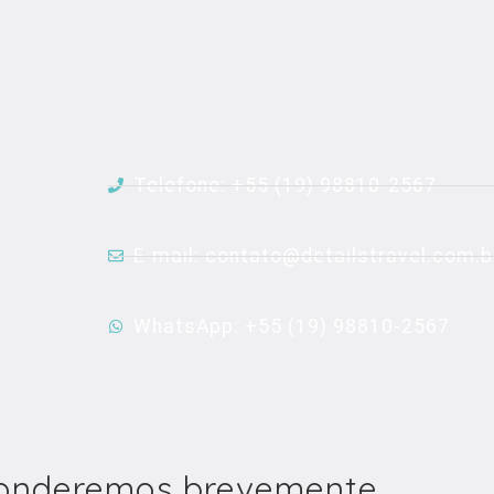
Telefone: +55 (19) 98810-2567
E-mail: contato@detailstravel.com.b
WhatsApp: +55 (19) 98810-2567
ponderemos brevemente.